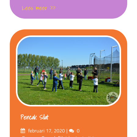
Lees meer >>
Pencak Silat
Posted
Comments
februari 17, 2020
0