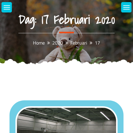
Skip
to
Dag:
17 Februari 2020
content
Home
2020
Februari
17