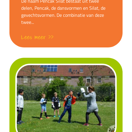
on
De naam Pencak Silat bestaat uit twee
delen, Pencak, de dansvormen en Silat, de
gevechtsvormen. De combinatie van deze
twee...
Lees meer >>