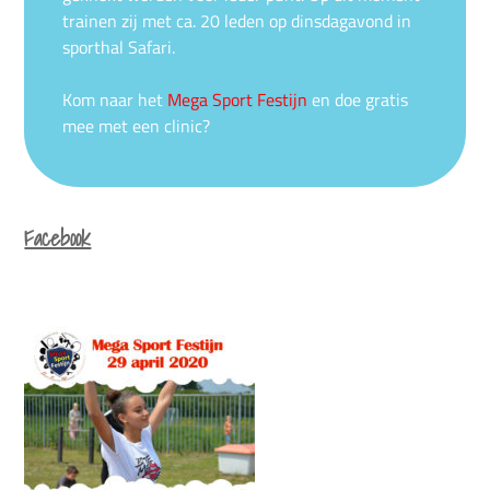
trainen zij met ca. 20 leden op dinsdagavond in
sporthal Safari.
Kom naar het
Mega Sport Festijn
en doe gratis
mee met een clinic?
Facebook