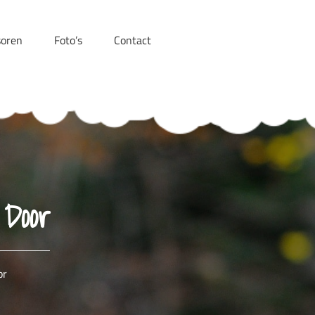
oren
Foto’s
Contact
Door
or