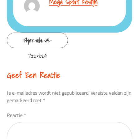
Mega Sport Festijn
Continue
Flyer-adv.-v4-
Reading
722×1024
Geef Een Reactie
Je e-mailadres wordt niet gepubliceerd.
Vereiste velden zijn
gemarkeerd met
*
Reactie
*