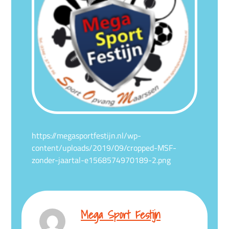
https://megasportfestijn.nl/wp-
content/uploads/2019/09/cropped-MSF-
zonder-jaartal-e1568574970189-2.png
Mega Sport Festijn