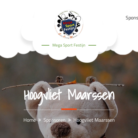
Spons
Mega Sport Festijn
Hoogvliet Maarssen
Home
Sponsoren
Hoogvliet Maarssen