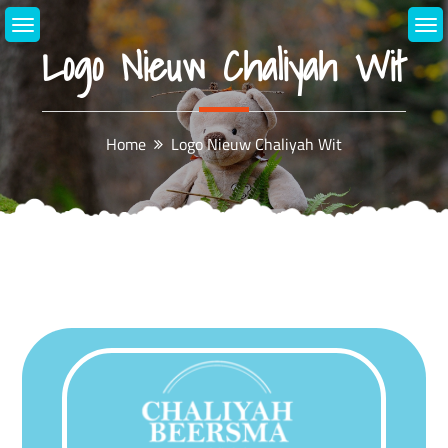
Skip
to
Logo Nieuw Chaliyah Wit
content
Home
Logo Nieuw Chaliyah Wit