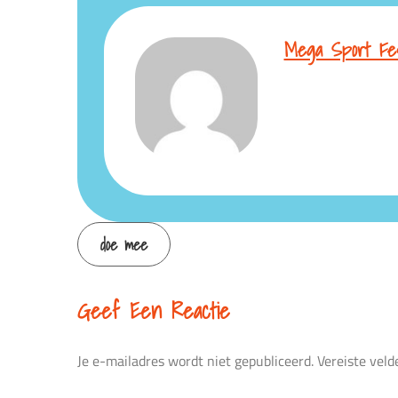
Mega Sport Fes
Continue
doe mee
Reading
Geef Een Reactie
Je e-mailadres wordt niet gepubliceerd.
Vereiste vel