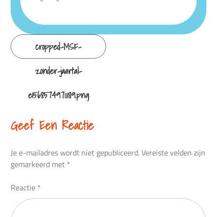
Continue
cropped-MSF-
Reading
zonder-jaartal-
e1568574970189.png
Geef Een Reactie
Je e-mailadres wordt niet gepubliceerd.
Vereiste velden zijn
gemarkeerd met
*
Reactie
*