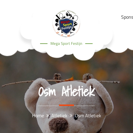
Spons
Mega Sport Festijn
Osm Atletiek
Home
Atletiek
Osm Atletiek